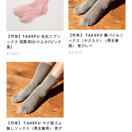
【竹布】 TAKEFU 裏パイルソ
【竹布】TAKEFU 先丸リブソ
ックス（ヤク入り）（男女兼
ックス 花梨花(かりんか/ピンク
用） 杢グレー
系)
¥3,850
¥1,650
【竹布】 TAKEFU ヤク混ゴム
無しソックス（男女兼用） 杢グ