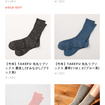
¥1,980
¥1,650
SOLD OUT
【竹布】TAKEFU 先丸リブソ
【竹布】TAKEFU 先丸リブソ
ックス 墨流し(すみながし/ブラ
ックス 露草(つゆくさ/ブルー系)
ック系)
¥1,650
¥1,650