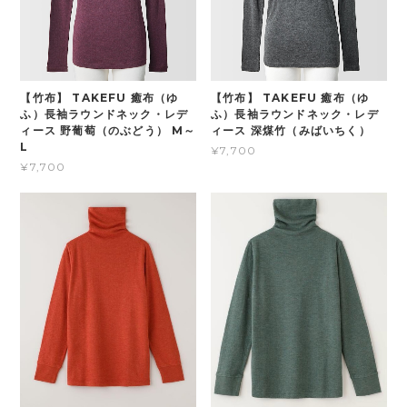
【竹布】 TAKEFU 癒布（ゆ
【竹布】 TAKEFU 癒布（ゆ
ふ）長袖ラウンドネック・レデ
ふ）長袖ラウンドネック・レデ
ィース 野葡萄（のぶどう） M～
ィース 深煤竹（みばいちく）
L
¥7,700
¥7,700