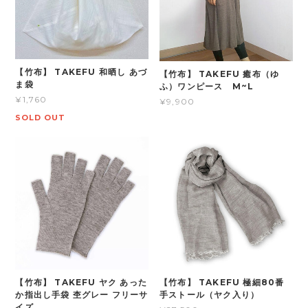
【竹布】 TAKEFU 和晒し あづ
【竹布】 TAKEFU 癒布（ゆ
ま袋
ふ）ワンピース M~L
¥1,760
¥9,900
SOLD OUT
【竹布】 TAKEFU ヤク あった
【竹布】 TAKEFU 極細80番
か指出し手袋 杢グレー フリーサ
手ストール（ヤク入り）
イズ