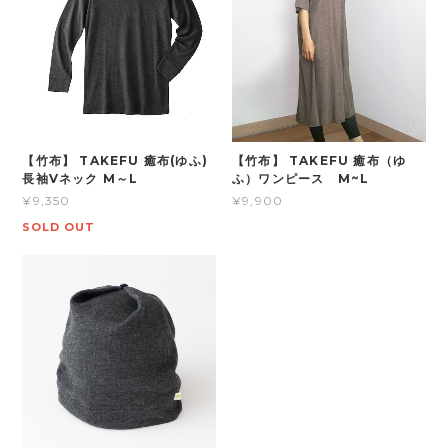
【竹布】 TAKEFU 癒布(ゆふ)
【竹布】 TAKEFU 癒布（ゆ
長袖Vネック M～L
ふ）ワンピース M~L
¥9,350
¥9,900
SOLD OUT