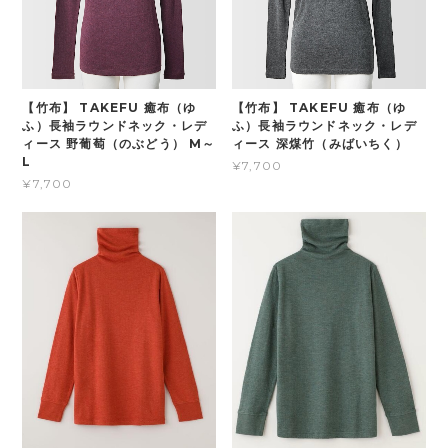
【竹布】 TAKEFU 癒布（ゆ
【竹布】 TAKEFU 癒布（ゆ
ふ）長袖ラウンドネック・レデ
ふ）長袖ラウンドネック・レデ
ィース 野葡萄（のぶどう） M～
ィース 深煤竹（みばいちく）
L
¥7,700
¥7,700