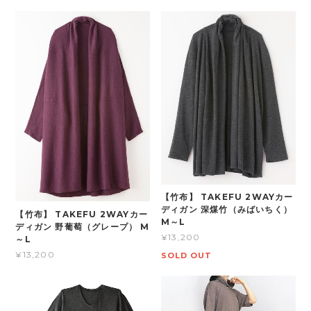
【竹布】 TAKEFU 2WAYカー
ディガン 深煤竹（みばいちく）
【竹布】 TAKEFU 2WAYカー
M～L
ディガン 野葡萄（グレープ） M
¥13,200
～L
¥13,200
SOLD OUT