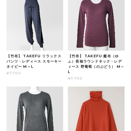
【竹布】 TAKEFU リラックス
【竹布】 TAKEFU 癒布（ゆ
パンツ・レディース スモーキー
ふ）長袖ラウンドネック・レデ
ネイビー M～L
ィース 野葡萄（のぶどう） M～
L
¥7,700
¥7,700