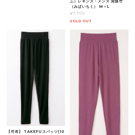
ふ）レギンス・メンズ 深煤竹
（みばいちく） M～L
¥7,700
SOLD OUT
【竹布】 TAKEFUスパッツ(10