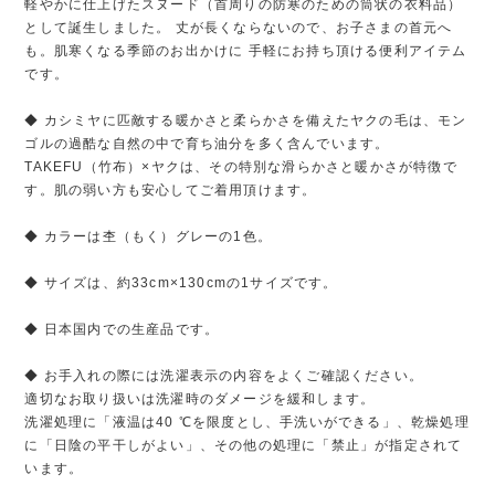
軽やかに仕上げたスヌード（首周りの防寒のための筒状の衣料品）
として誕生しました。 丈が長くならないので、お子さまの首元へ
も。肌寒くなる季節のお出かけに 手軽にお持ち頂ける便利アイテム
です。
◆ カシミヤに匹敵する暖かさと柔らかさを備えたヤクの毛は、モン
ゴルの過酷な自然の中で育ち油分を多く含んでいます。
TAKEFU（竹布）×ヤクは、その特別な滑らかさと暖かさが特徴で
す。肌の弱い方も安心してご着用頂けます。
◆ カラーは杢（もく）グレーの1色。
◆ サイズは、約33cm×130cmの1サイズです。
◆ 日本国内での生産品です。
◆ お手入れの際には洗濯表示の内容をよくご確認ください。
適切なお取り扱いは洗濯時のダメージを緩和します。
洗濯処理に「液温は40 ℃を限度とし、手洗いができる」、乾燥処理
に「日陰の平干しがよい」、その他の処理に「禁止」が指定されて
います。