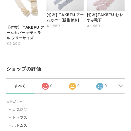
[竹布] TAKEFU アー
[竹布]TAKEFU おや
ムカバー(親指付き)
すみ靴下
¥4,950
¥4,950
【竹布】 TAKEFU ア
ームカバー ナチュラ
ル フリーサイズ
¥2,200
ショップの評価
すべて
0
0
0
カテゴリー
人気商品
トップス
ボトムス