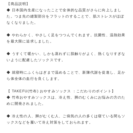
【商品説明】
◆ 日本国内生産になったことで全体的な品質がさらに向上しまし
た。つま先の縫製部分をフラットのすることで、肌ストレスがほぼ
なくなりました。
◆ やわらかく、やさしく足をつつんでくれます。抗菌性、温熱効果
を最大限に追求しました。
◆ うすくて暖かい、しかも蒸れずに肌触りがよく、熱くなりすぎな
いように配慮したソックスです。
◆ 就寝時にふくらはぎまで温めることで、新陳代謝を促進し、足か
ら体全体の血行を良くします。
【 TAKEFU(竹布) おやすみソックス ：こだわりのポイント】
◆ 竹布おやすみソックスは、冷え性、脚のむくみにお悩みの方のた
めに開発されました。
◆ 冷え性の人、脚がむくむ人、ご病気の人の多くは寝ている間もソ
ックスなどを履いて冷え対策をしておられます。