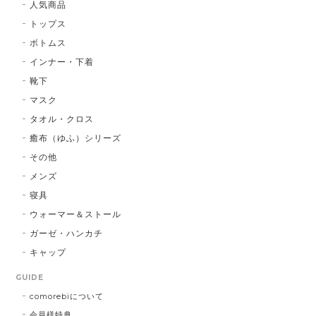
人気商品
トップス
ボトムス
インナー・下着
靴下
マスク
タオル・クロス
癒布（ゆふ）シリーズ
その他
メンズ
寝具
ウォーマー＆ストール
ガーゼ・ハンカチ
キャップ
GUIDE
comorebiについて
会員様特典