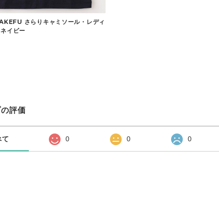
TAKEFU さらりキャミソール・レディ
クネイビー
プの評価
べて
0
0
0