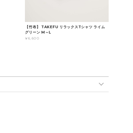
【竹布】 TAKEFU リラックスTシャツ ライム
グリーン M～L
¥6,600