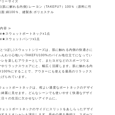
フリーサイズ
(肌に解れる内側):レーヨン（TAKEFU?）100％（原料に竹
面:綿100％、縫製糸:ポリエステル
】
ト内容 ≫
 The★スウェットボートネックx1点
The★スウェットパンツx1点
(ひとつぼし)スウェットシリーズは、肌に触れる内側の快適さに
んわり心地いいTAKEFU100%のパイル地仕立てになってい
ャレを楽しむアウターとして、またヨガなどのスポーツウエ
マやリラックスウエアにと、幅広く活躍します。肌に触れる内
FU100%にすることで、アウターにも使える最高のリラックス
上げられています。
★スウェットボートネックは、程よい適度なボートネックのデザイ
を綺麗に見せます。どんなシーンでも使いやすく快適なデザイ
と日々の生活に欠かせないアイテムに。
★スウェットボートネックのサイドにスリットをあしらったデザイ
やすさとオシャレも演出します。長めの後ろ身頃は、スポーツ