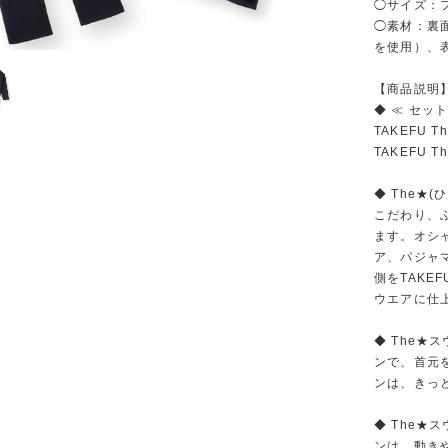
◯サイズ：
◯素材：裏面
を使用）、表
【商品説明
◆ ≪ セッ
TAKEFU
TAKEFU 
◆ The★
こだわり、ふ
ます。オシ
ア、パジャ
側をTAKE
ウエアに仕
◆ The
ンで、首元
ンは、きっ
◆ The
ンは、動き