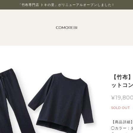
「竹布専門店 トキの里」がリニューアルオープンしました！
【竹布】
ットコン
¥19,80
SOLD OUT
【商品詳細
◯カラー：