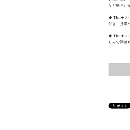
など動きが
◆ The
付き。携帯
◆ The
好みで調整