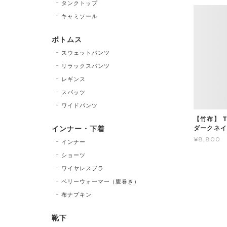
タンクトップ
キャミソール
ボトムス
スウェットパンツ
リラックスパンツ
レギンス
スパッツ
ワイドパンツ
【竹布】 
インナー・下着
ダークネイ
¥8,800
インナー
ショーツ
ワイヤレスブラ
ベリーウォーマー（腹巻き）
布ナプキン
靴下