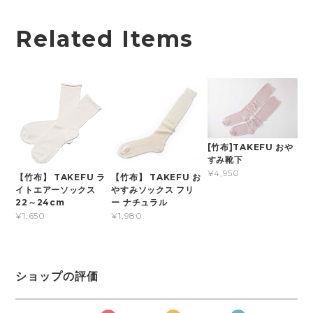
Related Items
[竹布]TAKEFU おや
すみ靴下
¥4,950
【竹布】 TAKEFU ラ
【竹布】 TAKEFU お
イトエアーソックス
やすみソックス フリ
22～24cm
ー ナチュラル
¥1,650
¥1,980
ショップの評価