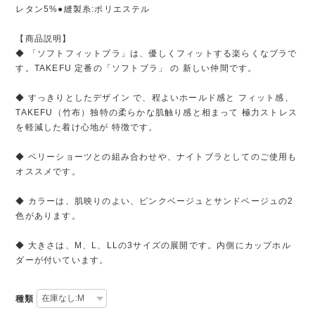
レタン5%●縫製糸:ポリエステル
【商品説明】
◆ 「ソフトフィットブラ」は、優しくフィットする楽らくなブラで
す。TAKEFU 定番の「ソフトブラ」 の 新しい仲間です。
◆ すっきりとしたデザイン で、程よいホールド感と フィット感、
TAKEFU（竹布）独特の柔らかな肌触り感と相まって 極力ストレス
を軽減した着け心地が 特徴です。
◆ ベリーショーツとの組み合わせや、ナイトブラとしてのご使用も
オススメです。
◆ カラーは、肌映りのよい、ピンクベージュとサンドベージュの2
色があります。
◆ 大きさは、M、L、LLの3サイズの展開です。内側にカップホル
ダーが付いています。
種類