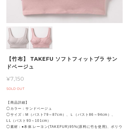
【竹布】 TAKEFU ソフトフィットブラ サン
ドベージュ
¥7,150
SOLD OUT
【商品詳細】
◯カラー：サンドベージュ
◯サイズ：M（バスト79～87cm）、Ｌ（バスト86～94cm）、
LL（バスト93～101cm）
◯素材：●本体:レーヨン(TAKEFUR)95%(原料に竹を使用)、ポリウ