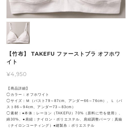
【竹布】 TAKEFU ファーストブラ オフホワ
イト
¥4,950
【商品詳細】
◯カラー：オフホワイト
◯サイズ：Ｍ（バスト79～87cm、アンダー66～76cm）、Ｌ（バ
スト86～94cm、アンダー73～83cm）
◯素材：●本体：レーヨン（TAKEFU）70%（原料に竹を使用）、
綿30%、●肩紐：ナイロン・ポリエステル、肩紐調整パーツ：真鍮
（ナイロンコーティング）●縫製糸：ポリエステル