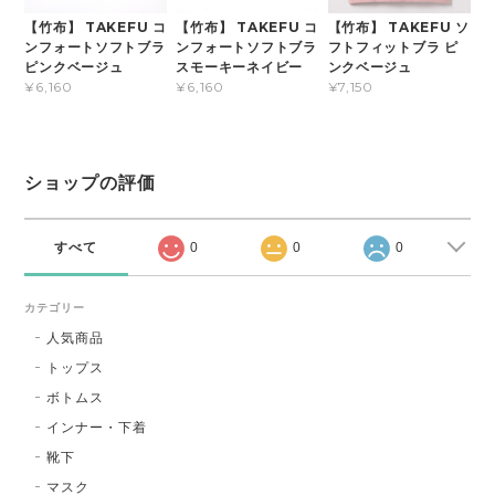
【竹布】 TAKEFU コ
【竹布】 TAKEFU コ
【竹布】 TAKEFU ソ
ンフォートソフトブラ
ンフォートソフトブラ
フトフィットブラ ピ
ピンクベージュ
スモーキーネイビー
ンクベージュ
¥6,160
¥6,160
¥7,150
ショップの評価
すべて
0
0
0
カテゴリー
人気商品
トップス
ボトムス
インナー・下着
靴下
マスク