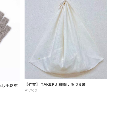
【竹布】 TAKEFU 和晒し あづま袋
出し手袋 杢
¥1,760