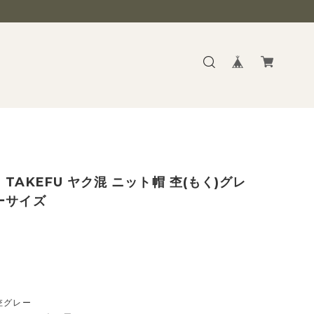
 TAKEFU ヤク混 ニット帽 杢(もく)グレ
ーサイズ
】
杢グレー