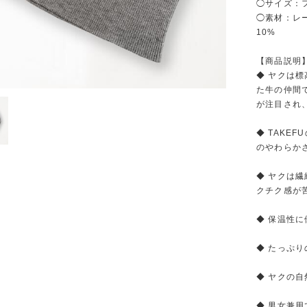
◯サイズ：フ
◯素材：レー
10%
【商品説明
◆ ヤクは標
た牛の仲間
が注目され
◆ TAKE
のやわらか
◆ ヤクは
クチク感が
◆ 保温性に
◆ たっぷ
◆ ヤクの自
◆ 男女兼