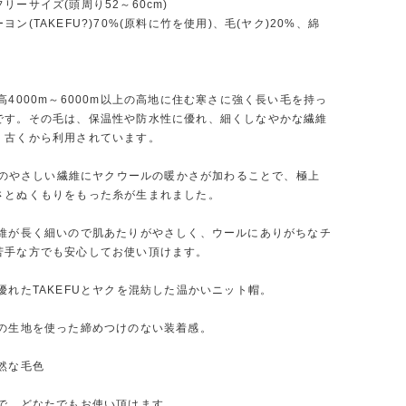
リーサイズ(頭周り52～60cm)
ヨン(TAKEFU?)70%(原料に竹を使用)、毛(ヤク)20%、綿
】
高4000m～6000m以上の高地に住む寒さに強く長い毛を持っ
です。その毛は、保温性や防水性に優れ、細くしなやかな繊維
、古くから利用されています。
FUのやさしい繊維にヤクウールの暖かさが加わることで、極上
さとぬくもりをもった糸が生まれました。
繊維が長く細いので肌あたりがやさしく、ウールにありがちなチ
苦手な方でも安心してお使い頂けます。
優れたTAKEFUとヤクを混紡した温かいニット帽。
りの生地を使った締めつけのない装着感。
然な毛色
用で、どなたでもお使い頂けます。