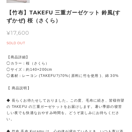
【竹布】TAKEFU 三重ガーゼケット 鈴風(す
ずかぜ) 桜（さくら）
¥17,600
SOLD OUT
【商品詳細】
◯カラー：桜（さくら）
◯サイズ：約140×200cm
◯素材：レーヨン (TAKEFU?)70%( 原料に竹を使用 )、綿 30%
【 商品説明】
◆ 長らくお待たせしておりました。この度、毛布に続き、皆様待望
の TAKEFU の三重ガーゼケットをお届けします。暑い季節の寝苦
しい夜でも快適なおやすみ時間を。どうぞ楽しみにお待ちくださ
い。
◆ 竹布 毛布 Kuramu は、心や体が疲れているとき、いつも寄り添