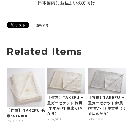
日本国内にお住まいの方向け
通報する
Related Items
【竹布】TAKEFU 三
【竹布】TAKEFU 三
重ガーゼケット 鈴風
重ガーゼケット 鈴風
(すずかぜ) 生成り(き
(すずかぜ) 薄雪草（う
【竹布】 TAKEFU 毛
なり)
すゆきそう）
布kurumu
¥16,500
¥17,600
¥29,700