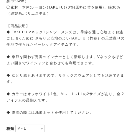
身巾56cm）
◯素材：本体:レーヨン(TAKEFU)70%(原料に竹を使用)、綿30%
（縫製糸:ポリエステル）
【商品説明】
◆ TAKEFU VネックTシャツ・メンズは、季節を通し心地よくお過
ごし頂くために さらりと心地のよいTAKEFU（竹布）の天竺織りの
生地で作られたベーシックアイテムです。
◆ 季節を問わず定番のインナーとして活躍します。Vネックもほど
よい開きでワイシャツと合わせても利用できます。
◆ ゆとり感もありますので、リラックスウェアとしても活用できま
す。
◆ カラーはオフホワイト1色、M～、L～LLの2サイズがあり、全 2
アイテムの品揃えです。
◆ 洗濯の際には洗濯ネットを使用してください。
種類