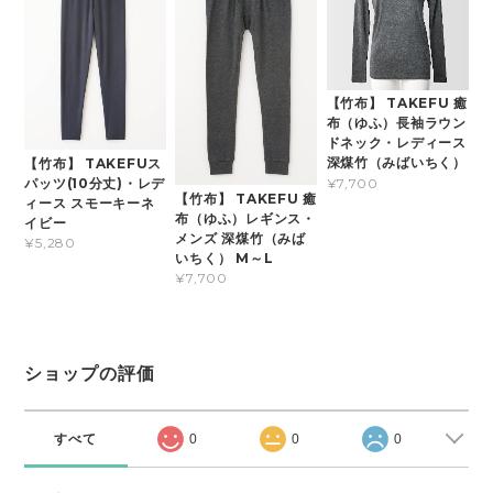
【竹布】 TAKEFU 癒
布（ゆふ）長袖ラウン
ドネック・レディース
深煤竹（みばいちく）
【竹布】 TAKEFUス
¥7,700
パッツ(10分丈)・レデ
【竹布】 TAKEFU 癒
ィース スモーキーネ
布（ゆふ）レギンス・
イビー
メンズ 深煤竹（みば
¥5,280
いちく） M～L
¥7,700
ショップの評価
すべて
0
0
0